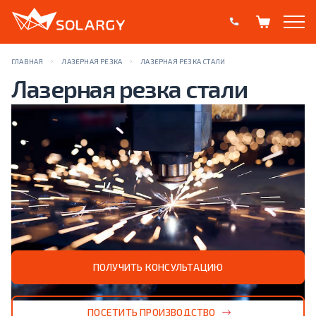
ГЛАВНАЯ
ЛАЗЕРНАЯ РЕЗКА
ЛАЗЕРНАЯ РЕЗКА СТАЛИ
Лазерная резка стали
Компания Solargy Pro специализируется на лазерной резке
стали. Мы предлагаем своим клиентам высокоточную
обработку металла с использованием новейших технологий
и гарантируем точность и чистоту реза, что позволяет
создавать детали с минимальными допусками и без
термической деформации.
ПОЛУЧИТЬ КОНСУЛЬТАЦИЮ
ПОСЕТИТЬ ПРОИЗВОДСТВО